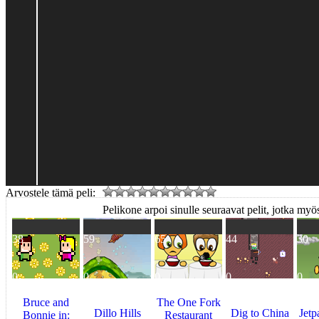
Arvostele tämä peli:
Pelikone arpoi sinulle seuraavat pelit, jotka myös
38
59
65
44
30
0
0
0
0
0
Bruce and
The One Fork
Dillo Hills
Dig to China
Jetp
Bonnie in:
Restaurant