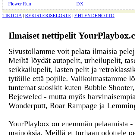
Flower Run
DX
TIETOJA
|
REKISTERISELOSTE
|
YHTEYDENOTTO
Ilmaiset nettipelit YourPlaybox.
Sivustollamme voit pelata ilmaisia pele
Meiltä löydät autopelit, urheilupelit, ta
seikkailupelit, lasten pelit ja retroklass
tytöille että pojille. Valikoimastamme l
tuntemat suosikit kuten Bubble Shooter
Bejeweled - mutta myös harvinaisempia
Wonderputt, Roar Rampage ja Lemmin
YourPlaybox on enemmän pelaamista -
mainoksia. Meillä et turhaan odottele 