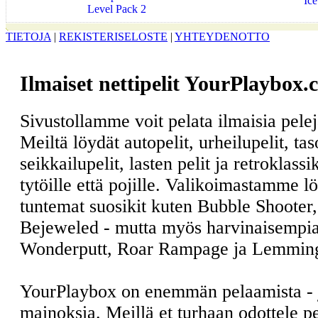
Ic
Level Pack 2
TIETOJA
|
REKISTERISELOSTE
|
YHTEYDENOTTO
Ilmaiset nettipelit YourPlaybox.
Sivustollamme voit pelata ilmaisia pele
Meiltä löydät autopelit, urheilupelit, ta
seikkailupelit, lasten pelit ja retroklass
tytöille että pojille. Valikoimastamme l
tuntemat suosikit kuten Bubble Shooter
Bejeweled - mutta myös harvinaisempia
Wonderputt, Roar Rampage ja Lemmin
YourPlaybox on enemmän pelaamista -
mainoksia. Meillä et turhaan odottele 