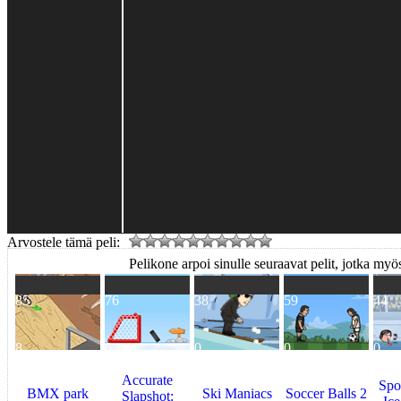
Arvostele tämä peli:
Pelikone arpoi sinulle seuraavat pelit, jotka myös
85
76
38
59
44
8
6
0
0
0
Accurate
Spo
BMX park
Ski Maniacs
Soccer Balls 2
Slapshot: