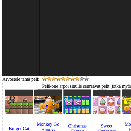
Arvostele tämä peli:
Pelikone arpoi sinulle seuraavat pelit, jotka myös
52
82
69
47
80
0
0
0
0
0
Monkey Go
Mo
Christmas
Sweet
Burger Cat
Happy: