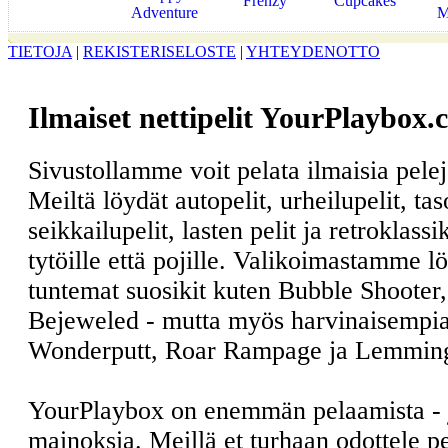
Frenzy
Cupcakes
Adventure
M
TIETOJA
|
REKISTERISELOSTE
|
YHTEYDENOTTO
Ilmaiset nettipelit YourPlaybox.
Sivustollamme voit pelata ilmaisia pele
Meiltä löydät autopelit, urheilupelit, ta
seikkailupelit, lasten pelit ja retroklass
tytöille että pojille. Valikoimastamme l
tuntemat suosikit kuten Bubble Shooter
Bejeweled - mutta myös harvinaisempia
Wonderputt, Roar Rampage ja Lemmin
YourPlaybox on enemmän pelaamista -
mainoksia. Meillä et turhaan odottele 