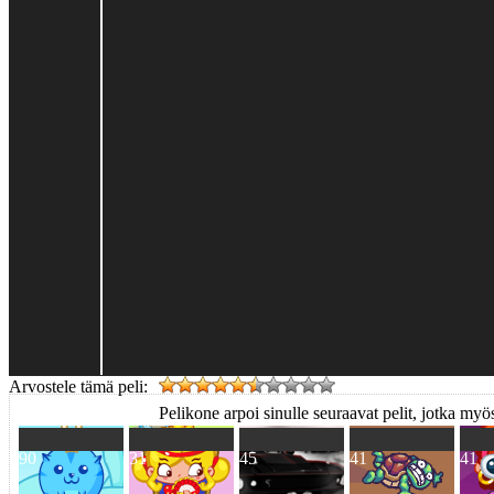
Arvostele tämä peli:
Pelikone arpoi sinulle seuraavat pelit, jotka myös
90
31
45
41
41