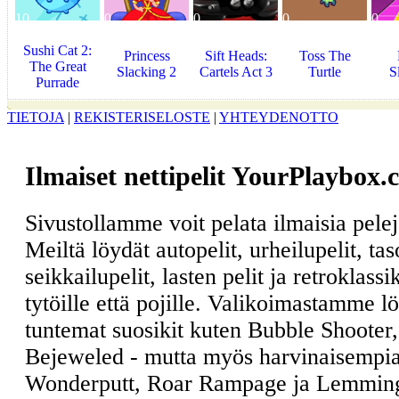
10
0
0
0
0
Sushi Cat 2:
Princess
Sift Heads:
Toss The
The Great
Slacking 2
Cartels Act 3
Turtle
S
Purrade
TIETOJA
|
REKISTERISELOSTE
|
YHTEYDENOTTO
Ilmaiset nettipelit YourPlaybox.
Sivustollamme voit pelata ilmaisia pele
Meiltä löydät autopelit, urheilupelit, ta
seikkailupelit, lasten pelit ja retroklass
tytöille että pojille. Valikoimastamme l
tuntemat suosikit kuten Bubble Shooter
Bejeweled - mutta myös harvinaisempia
Wonderputt, Roar Rampage ja Lemmin