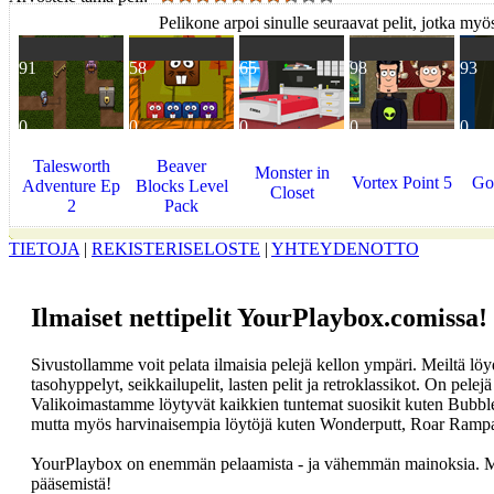
Pelikone arpoi sinulle seuraavat pelit, jotka myös
91
58
65
98
93
0
0
0
0
0
Talesworth
Beaver
Monster in
Vortex Point 5
Gol
Adventure Ep
Blocks Level
Closet
2
Pack
TIETOJA
|
REKISTERISELOSTE
|
YHTEYDENOTTO
Ilmaiset nettipelit YourPlaybox.comissa!
Sivustollamme voit pelata ilmaisia pelejä kellon ympäri. Meiltä löydä
tasohyppelyt, seikkailupelit, lasten pelit ja retroklassikot. On pelejä 
Valikoimastamme löytyvät kaikkien tuntemat suosikit kuten Bubbl
mutta myös harvinaisempia löytöjä kuten Wonderputt, Roar Ramp
YourPlaybox on enemmän pelaamista - ja vähemmän mainoksia. Mei
pääsemistä!