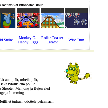
 saattaisivat kiinnostaa sinua!
72
70
53
0
0
0
Monkey Go
Roller Coaster
d Strike
Wise Turn
Happy: Eggs
Creator
t autopelit, urheilupelit,
sekä tytöille että pojille.
e Shooter, Mahjong ja Bejeweled -
age ja Lemmings.
llä et turhaan odottele pelaamaan