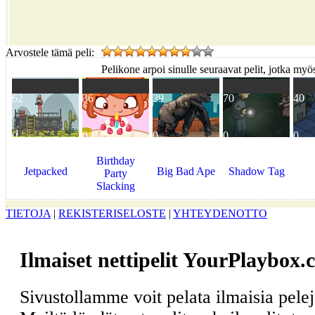
Arvostele tämä peli:
Pelikone arpoi sinulle seuraavat pelit, jotka myös
62
36
39
70
40
0
0
0
0
0
Birthday
Jetpacked
Big Bad Ape
Shadow Tag
Party
Slacking
TIETOJA
|
REKISTERISELOSTE
|
YHTEYDENOTTO
Ilmaiset nettipelit YourPlaybox.
Sivustollamme voit pelata ilmaisia pele