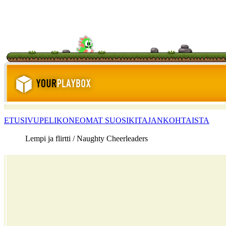
ETUSIVU
PELIKONE
OMAT SUOSIKIT
AJANKOHTAISTA
Lempi ja flirtti / Naughty Cheerleaders
<