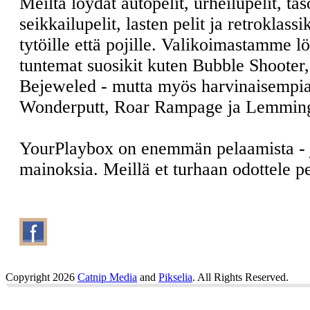
Meiltä löydät autopelit, urheilupelit, ta
seikkailupelit, lasten pelit ja retroklass
tytöille että pojille. Valikoimastamme l
tuntemat suosikit kuten Bubble Shooter
Bejeweled - mutta myös harvinaisempia
Wonderputt, Roar Rampage ja Lemmin
YourPlaybox on enemmän pelaamista -
mainoksia. Meillä et turhaan odottele 
Copyright 2026
Catnip Media
and
Pikselia
. All Rights Reserved.