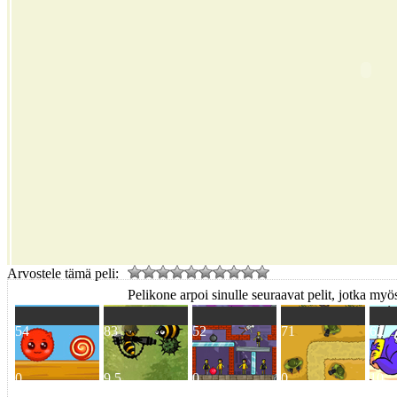
Arvostele tämä peli:
Pelikone arpoi sinulle seuraavat pelit, jotka myös
54
83
52
71
62
0
9.5
0
0
10