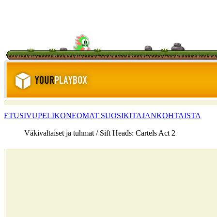
ETUSIVU
PELIKONE
OMAT SUOSIKIT
AJANKOHTAISTA
Väkivaltaiset ja tuhmat / Sift Heads: Cartels Act 2
<