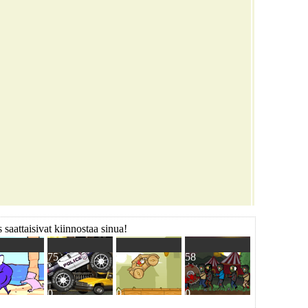
 saattaisivat kiinnostaa sinua!
75
53
58
0
0
0