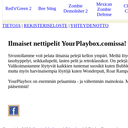
Mexican
Zombie
C
Red'n'Green 2
Bee Sting
Zombie
Demolisher 2
C
Defense
TIETOJA
|
REKISTERISELOSTE
|
YHTEYDENOTTO
Ilmaiset nettipelit YourPlaybox.comissa!
Sivustollamme voit pelata ilmaisia pelejä kellon ympäri. Meiltä löydä
tasohyppelyt, seikkailupelit, lasten pelit ja retroklassikot. On pelejä 
Valikoimastamme löytyvät kaikkien tuntemat suosikit kuten Bubbl
mutta myös harvinaisempia löytöjä kuten Wonderputt, Roar Ramp
YourPlaybox on enemmän pelaamista - ja vähemmän mainoksia. Mei
pääsemistä!