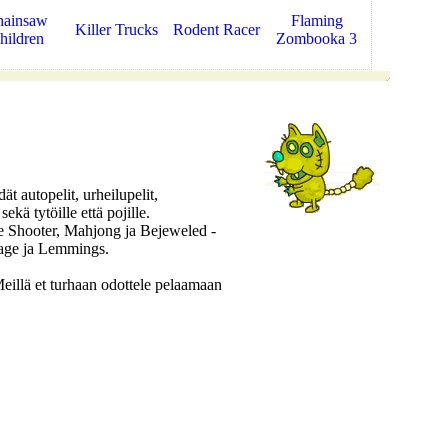
hainsaw
Flaming
Killer Trucks
Rodent Racer
hildren
Zombooka 3
t autopelit, urheilupelit,
sekä tytöille että pojille.
e Shooter, Mahjong ja Bejeweled -
age ja Lemmings.
llä et turhaan odottele pelaamaan