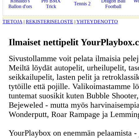
Ronaldo's
Pro BMX
Dragon Ball
Wo
Tennis 2
Ballon d'ors
Trick
Football
TIETOJA
|
REKISTERISELOSTE
|
YHTEYDENOTTO
Ilmaiset nettipelit YourPlaybox.
Sivustollamme voit pelata ilmaisia pele
Meiltä löydät autopelit, urheilupelit, ta
seikkailupelit, lasten pelit ja retroklass
tytöille että pojille. Valikoimastamme l
tuntemat suosikit kuten Bubble Shooter
Bejeweled - mutta myös harvinaisempia
Wonderputt, Roar Rampage ja Lemmin
YourPlaybox on enemmän pelaamista -