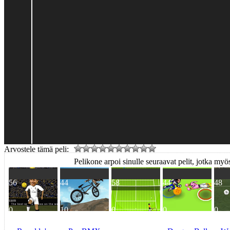
Arvostele tämä peli:
Pelikone arpoi sinulle seuraavat pelit, jotka myös
56
44
58
44
48
0
10
0
0
0