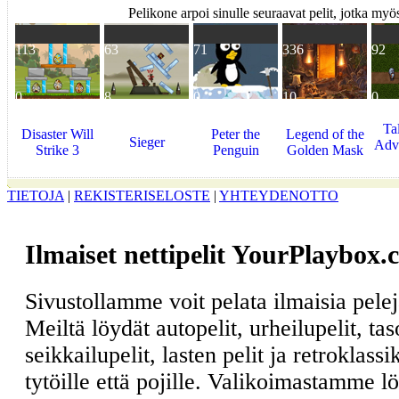
Pelikone arpoi sinulle seuraavat pelit, jotka myös
113
63
71
336
92
0
8
0
10
0
Ta
Disaster Will
Peter the
Legend of the
Sieger
Adv
Strike 3
Penguin
Golden Mask
TIETOJA
|
REKISTERISELOSTE
|
YHTEYDENOTTO
Ilmaiset nettipelit YourPlaybox.
Sivustollamme voit pelata ilmaisia pele
Meiltä löydät autopelit, urheilupelit, ta
seikkailupelit, lasten pelit ja retroklass
tytöille että pojille. Valikoimastamme l