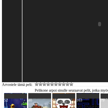
Arvostele tämä peli:
Pelikone arpoi sinulle seuraavat pelit, jotka myös
52
40
48
163
79