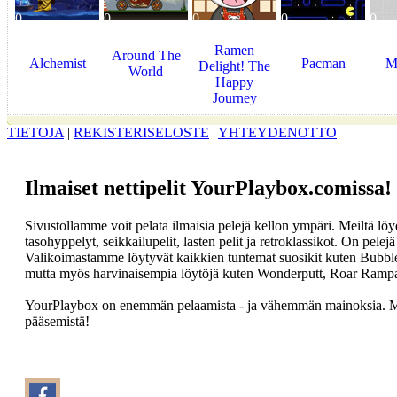
0
0
0
0
0
Ramen
Around The
Alchemist
Pacman
M
Delight! The
World
Happy
Journey
TIETOJA
|
REKISTERISELOSTE
|
YHTEYDENOTTO
Ilmaiset nettipelit YourPlaybox.comissa!
Sivustollamme voit pelata ilmaisia pelejä kellon ympäri. Meiltä löydä
tasohyppelyt, seikkailupelit, lasten pelit ja retroklassikot. On pelejä 
Valikoimastamme löytyvät kaikkien tuntemat suosikit kuten Bubbl
mutta myös harvinaisempia löytöjä kuten Wonderputt, Roar Ramp
YourPlaybox on enemmän pelaamista - ja vähemmän mainoksia. Mei
pääsemistä!