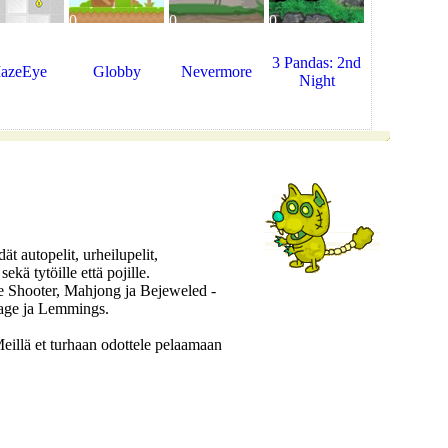
0
0
0
3 Pandas: 2nd
azeEye
Globby
Nevermore
Night
t autopelit, urheilupelit,
sekä tytöille että pojille.
e Shooter, Mahjong ja Bejeweled -
age ja Lemmings.
llä et turhaan odottele pelaamaan