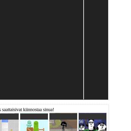
 saattaisivat kiinnostaa sinua!
39
41
56