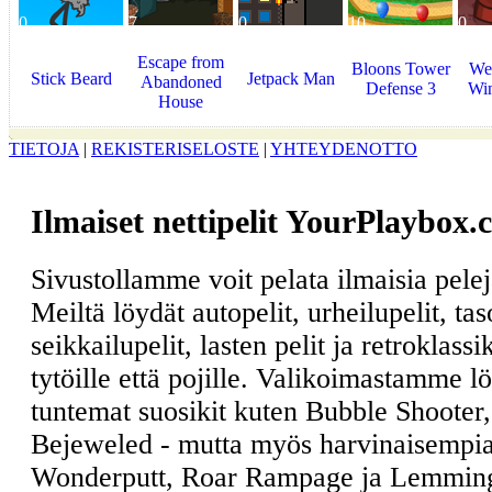
0
7
0
10
0
Escape from
Bloons Tower
We
Stick Beard
Jetpack Man
Abandoned
Defense 3
Wi
House
TIETOJA
|
REKISTERISELOSTE
|
YHTEYDENOTTO
Ilmaiset nettipelit YourPlaybox.
Sivustollamme voit pelata ilmaisia pele
Meiltä löydät autopelit, urheilupelit, ta
seikkailupelit, lasten pelit ja retroklass
tytöille että pojille. Valikoimastamme l
tuntemat suosikit kuten Bubble Shooter
Bejeweled - mutta myös harvinaisempia
Wonderputt, Roar Rampage ja Lemmin