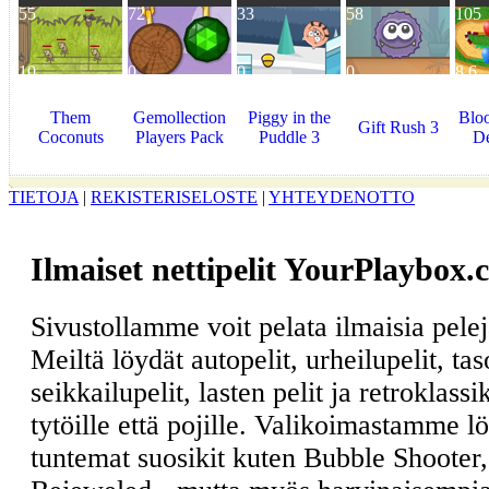
55
72
33
58
105
10
0
0
0
8.6
Them
Gemollection
Piggy in the
Blo
Gift Rush 3
Coconuts
Players Pack
Puddle 3
De
TIETOJA
|
REKISTERISELOSTE
|
YHTEYDENOTTO
Ilmaiset nettipelit YourPlaybox.
Sivustollamme voit pelata ilmaisia pele
Meiltä löydät autopelit, urheilupelit, ta
seikkailupelit, lasten pelit ja retroklass
tytöille että pojille. Valikoimastamme l
tuntemat suosikit kuten Bubble Shooter