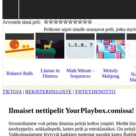
Arvostele tämä peli:
Pelikone arpoi sinulle seuraavat pelit, jotka myös
93
55
70
74
37
10
0
0
0
0
Llamas in
Math Minute -
Melody
Balance Balls
Nu
Distress
Sequences
Mahjong
Ma
TIETOJA
|
REKISTERISELOSTE
|
YHTEYDENOTTO
Ilmaiset nettipelit YourPlaybox.comissa!
Sivustollamme voit pelata ilmaisia pelejä kellon ympäri. Meiltä löydä
tasohyppelyt, seikkailupelit, lasten pelit ja retroklassikot. On pelejä 
Valikoimastamme löytyvät kaikkien tuntemat suosikit kuten Bubbl