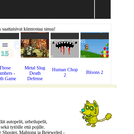
 saattaisivat kiinnostaa sinua!
72
35
65
0
0
10
Those
Metal Slug
Human Chop
Bloons 2
mbers -
Death
2
th Game
Defense
t autopelit, urheilupelit,
sekä tytöille että pojille.
e Shooter, Mahjong ja Bejeweled -