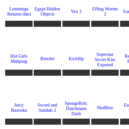
Lemmings
Egypt Hidden
Effing Worms
Vex 3
Ear
Returns (lite)
Objects
2
281
277
275
274
271
10
1
8
10
7
Superstar
Hot Girls
R
Breeder
Kickflip
Secret Kiss
Mahjong
Exposed
266
261
257
257
256
0
10
10
10
0
SpongeBob:
Juicy
Sword and
Ea
Skullboy
Dutchmans
Bazooka
Sandals 2
Dash
254
250
250
250
247