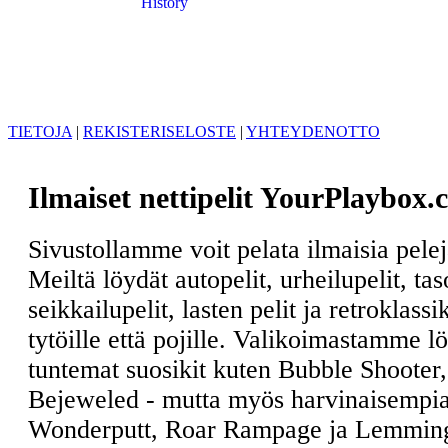
History
1
2
3
4
5
6
7
8
9
10
11
TIETOJA
|
REKISTERISELOSTE
|
YHTEYDENOTTO
Ilmaiset nettipelit YourPlaybox.
Sivustollamme voit pelata ilmaisia pele
Meiltä löydät autopelit, urheilupelit, ta
seikkailupelit, lasten pelit ja retroklass
tytöille että pojille. Valikoimastamme l
tuntemat suosikit kuten Bubble Shooter
Bejeweled - mutta myös harvinaisempia
Wonderputt, Roar Rampage ja Lemmin