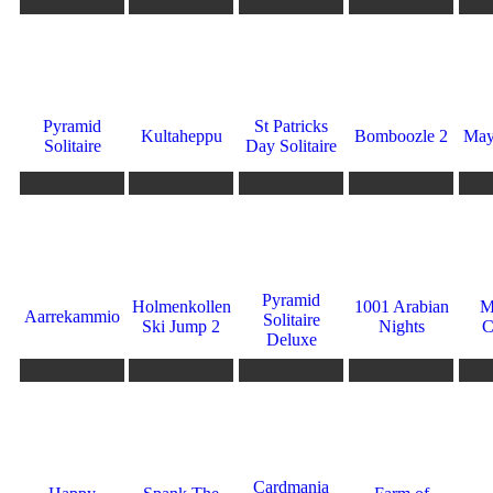
4923
4756
3340
3128
307
9.5
10
0
9.7
6.5
Pyramid
St Patricks
Kultaheppu
Bomboozle 2
May
Solitaire
Day Solitaire
1831
1772
1641
1608
149
0
10
10
6.7
6.5
Pyramid
Holmenkollen
1001 Arabian
M
Aarrekammio
Solitaire
Ski Jump 2
Nights
C
Deluxe
1306
1271
1176
1138
104
9.1
4.9
0
7.5
8
Cardmania