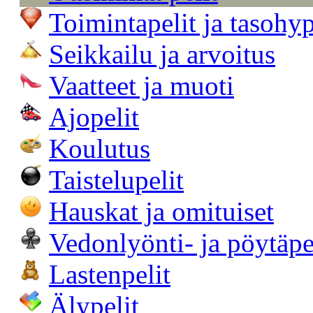
Toimintapelit ja tasohy
Seikkailu ja arvoitus
Vaatteet ja muoti
Ajopelit
Koulutus
Taistelupelit
Hauskat ja omituiset
Vedonlyönti- ja pöytäpe
Lastenpelit
Älypelit