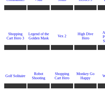
338
336
331
325
320
10
10
10
8.5
0
A
Shopping
Legend of the
High Dive
Vex 2
P
Cart Hero 3
Golden Mask
Hero
S
314
310
306
304
303
0
9.6
9.4
8.6
3
Robot
Shopping
Monkey Go
Golf Solitaire
W
Shooting
Cart Hero
Happy
297
293
286
285
283
8.2
0
9
5.5
9.9