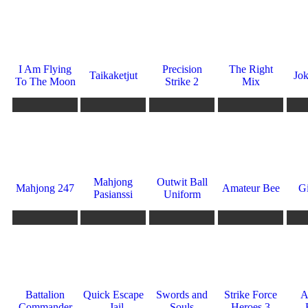
434
424
405
399
398
10
10
10
9.6
7
I Am Flying
Precision
The Right
Taikaketjut
Jok
To The Moon
Strike 2
Mix
390
389
382
378
375
5.5
0
0
10
0
Mahjong
Outwit Ball
Mahjong 247
Amateur Bee
Gi
Pasianssi
Uniform
365
362
353
352
348
9.6
0
9.6
9.8
10
Battalion
Quick Escape
Swords and
Strike Force
A
Commander
- Jail
Souls
Heroes 3