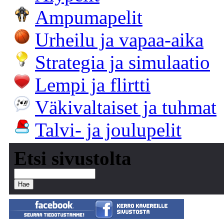
Ampumapelit
Urheilu ja vapaa-aika
Strategia ja simulaatio
Lempi ja flirtti
Väkivaltaiset ja tuhmat
Talvi- ja joulupelit
Etsi sivustolta