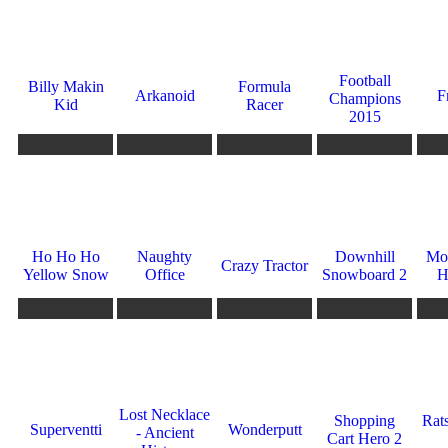
0
10
10
10
7
Football
Billy Makin
Formula
Arkanoid
F
Champions
Kid
Racer
2015
241
240
238
237
236
6
5.5
9
10
4.3
Ho Ho Ho
Naughty
Downhill
Mo
Crazy Tractor
Yellow Snow
Office
Snowboard 2
H
231
230
229
227
222
3
0
9.3
7.7
0
Lost Necklace
Shopping
Rats
Superventti
Wonderputt
- Ancient
Cart Hero 2