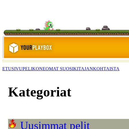
ETUSIVU
PELIKONE
OMAT SUOSIKIT
AJANKOHTAISTA
Kategoriat
Uusimmat pelit