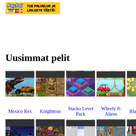
Uusimmat pelit
75
83
96
215
116
10
8
9
7
0
Stacko Level
Wheely 8:
Mexico Rex
Knighttron
Bla
Pack
Aliens
88
95
79
102
78