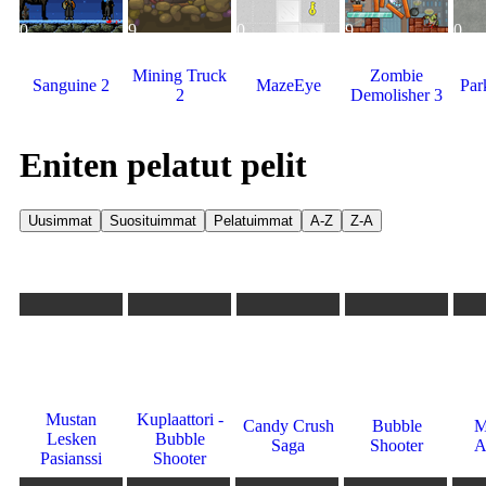
0
9
0
9
0
Mining Truck
Zombie
Sanguine 2
MazeEye
Par
2
Demolisher 3
Eniten pelatut pelit
1
2
3
4
5
6
7
8
9
10
11
41t
34.6t
12.9t
12.6t
604
5.9
7.2
9.2
7.4
9.9
Mustan
Kuplaattori -
Candy Crush
Bubble
M
Lesken
Bubble
Saga
Shooter
A
Pasianssi
Shooter