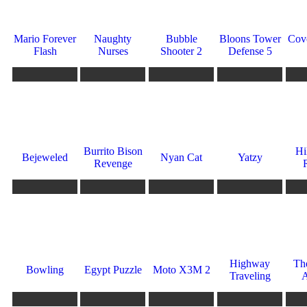
7.6
6
3.5
9.9
8.5
Mario Forever
Naughty
Bubble
Bloons Tower
Cov
Flash
Nurses
Shooter 2
Defense 5
560
559
537
533
518
8.6
9.6
8.8
8
10
Burrito Bison
Hi
Bejeweled
Nyan Cat
Yatzy
Revenge
502
463
459
454
450
3.8
4.3
0
5.5
9.6
Highway
The
Bowling
Egypt Puzzle
Moto X3M 2
Traveling
A