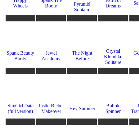
Happy
Spank The
Farm of
Sa
Pyramid
Wheels
Booty
Dreams
Solitaire
865
831
828
810
787
9
10
3.5
0
0
Crystal
Spank Beauty
Jewel
The Night
Go
Klondike
Booty
Academy
Before
Solitaire
783
777
738
717
713
6
8
10
10
4.5
SimGirl Date
Justin Bieber
Bubble
Hey Summer
(full version)
Makeover
Spinner
Tra
645
623
622
620
566