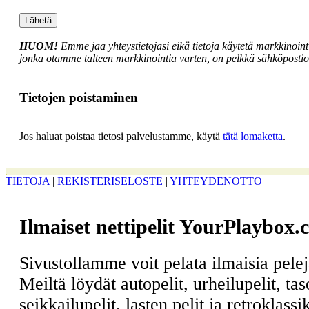
HUOM!
Emme jaa yhteystietojasi eikä tietoja käytetä markkinointi
jonka otamme talteen markkinointia varten, on pelkkä sähköpostios
Tietojen poistaminen
Jos haluat poistaa tietosi palvelustamme, käytä
tätä lomaketta
.
TIETOJA
|
REKISTERISELOSTE
|
YHTEYDENOTTO
Ilmaiset nettipelit YourPlaybox.
Sivustollamme voit pelata ilmaisia pele
Meiltä löydät autopelit, urheilupelit, ta
seikkailupelit, lasten pelit ja retroklass