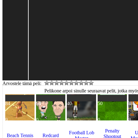
Arvostele tämä peli:
Pelikone arpoi sinulle seuraavat pelit, jotka myös
84
54
40
50
48
9
0
0
0
8
Penalty
Football Lob
U
Beach Tennis
Redcard
Shootout