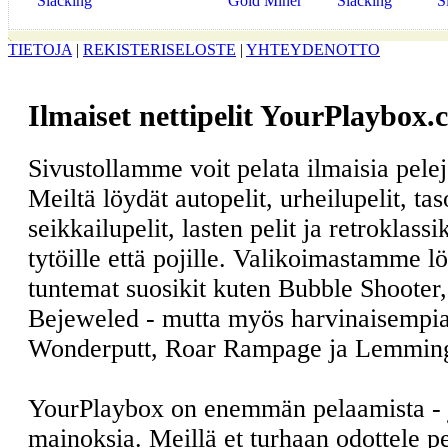
Slacking
Gold Miner
Slacking
S
TIETOJA
|
REKISTERISELOSTE
|
YHTEYDENOTTO
Ilmaiset nettipelit YourPlaybox.
Sivustollamme voit pelata ilmaisia pele
Meiltä löydät autopelit, urheilupelit, ta
seikkailupelit, lasten pelit ja retroklass
tytöille että pojille. Valikoimastamme l
tuntemat suosikit kuten Bubble Shooter
Bejeweled - mutta myös harvinaisempia
Wonderputt, Roar Rampage ja Lemmin
YourPlaybox on enemmän pelaamista -
mainoksia. Meillä et turhaan odottele 