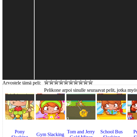
Arvostele tämä peli:
Pelikone arpoi sinulle seuraavat pelit, jotka myös
42
30
78
33
46
0
0
0
0
0
Pony
Tom and Jerry
School Bus
P
Gym Slacking