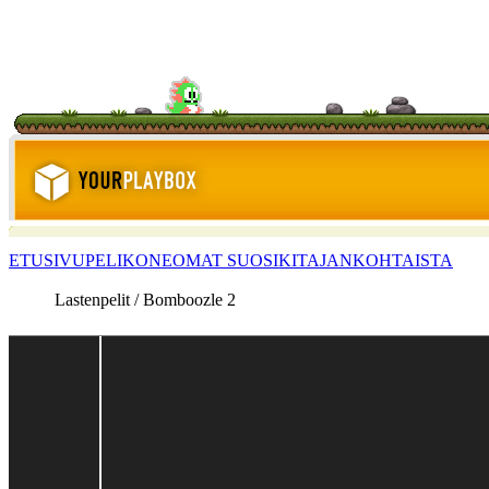
ETUSIVU
PELIKONE
OMAT SUOSIKIT
AJANKOHTAISTA
Lastenpelit / Bomboozle 2
<