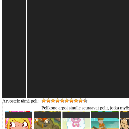
Arvostele tämä peli:
Pelikone arpoi sinulle seuraavat pelit, jotka myös
58
70
59
71
563