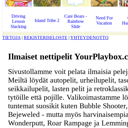
0
0
0
0
6
Driving
Care Bears -
Need For
Island Tribe 2
Lesson
Rainbow
Vacation
Ha
Slacking
Slide
TIETOJA
|
REKISTERISELOSTE
|
YHTEYDENOTTO
Ilmaiset nettipelit YourPlaybox.
Sivustollamme voit pelata ilmaisia pele
Meiltä löydät autopelit, urheilupelit, ta
seikkailupelit, lasten pelit ja retroklass
tytöille että pojille. Valikoimastamme l
tuntemat suosikit kuten Bubble Shooter
Bejeweled - mutta myös harvinaisempia
Wonderputt, Roar Rampage ja Lemmin