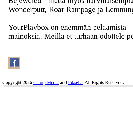
Bejeweled - mutta myös harvinaisempia
Wonderputt, Roar Rampage ja Lemmin
YourPlaybox on enemmän pelaamista -
mainoksia. Meillä et turhaan odottele 
Copyright 2026
Catnip Media
and
Pikselia
. All Rights Reserved.