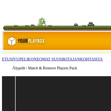
ETUSIVU
PELIKONE
OMAT SUOSIKIT
AJANKOHTAISTA
Älypelit / Match & Remove Players Pack
<