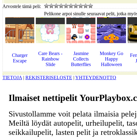
Arvostele tämä peli:
Pelikone arpoi sinulle seuraavat pelit, jotka myös
83
59
50
127
40
0
0
0
0
0
Care Bears -
Jasmine
Monkey Go
Charger
Fer
Rainbow
Collects
Happy
Escape
Slide
Butterflies
Halloween
TIETOJA
|
REKISTERISELOSTE
|
YHTEYDENOTTO
Ilmaiset nettipelit YourPlaybox.
Sivustollamme voit pelata ilmaisia pele
Meiltä löydät autopelit, urheilupelit, ta
seikkailupelit, lasten pelit ja retroklass