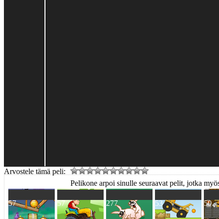
Arvostele tämä peli:
Pelikone arpoi sinulle seuraavat pelit, jotka myös
57
57
277
53
50