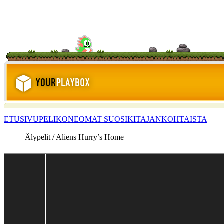
ETUSIVU
PELIKONE
OMAT SUOSIKIT
AJANKOHTAISTA
Älypelit / Aliens Hurry’s Home
<