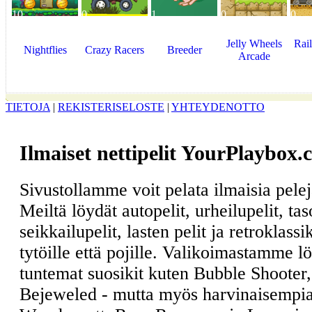
10
0
1
0
0
Jelly Wheels
Rai
Nightflies
Crazy Racers
Breeder
Arcade
TIETOJA
|
REKISTERISELOSTE
|
YHTEYDENOTTO
Ilmaiset nettipelit YourPlaybox.
Sivustollamme voit pelata ilmaisia pele
Meiltä löydät autopelit, urheilupelit, ta
seikkailupelit, lasten pelit ja retroklass
tytöille että pojille. Valikoimastamme l
tuntemat suosikit kuten Bubble Shooter
Bejeweled - mutta myös harvinaisempia