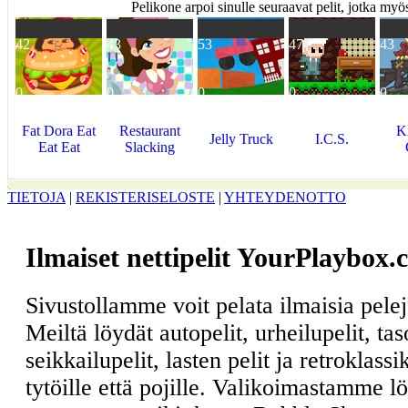
Pelikone arpoi sinulle seuraavat pelit, jotka myös
42
43
53
47
43
0
0
0
0
0
Fat Dora Eat
Restaurant
K
Jelly Truck
I.C.S.
Eat Eat
Slacking
TIETOJA
|
REKISTERISELOSTE
|
YHTEYDENOTTO
Ilmaiset nettipelit YourPlaybox.
Sivustollamme voit pelata ilmaisia pele
Meiltä löydät autopelit, urheilupelit, ta
seikkailupelit, lasten pelit ja retroklass
tytöille että pojille. Valikoimastamme l